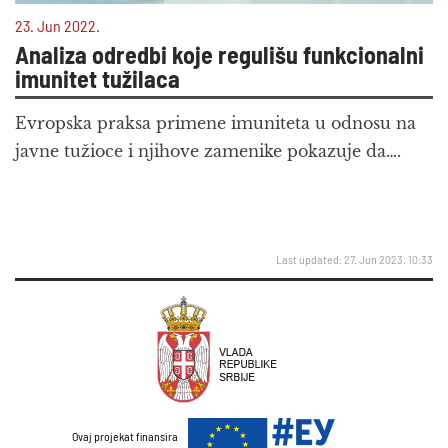
23. Jun 2022.
Analiza odredbi koje regulišu funkcionalni
imunitet tužilaca
Evropska praksa primene imuniteta u odnosu na
javne tužioce i njihove zamenike pokazuje da….
Last updated: 27. Jun 2023. 10:33
Ovaj projekat finansira