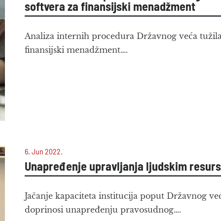
softvera za finansijski menadžment
Analiza internih procedura Državnog veća tužilac
finansijski menadžment….
6. Jun 2022.
Unapređenje upravljanja ljudskim resurs
Jačanje kapaciteta institucija poput Državnog već
doprinosi unapređenju pravosudnog….