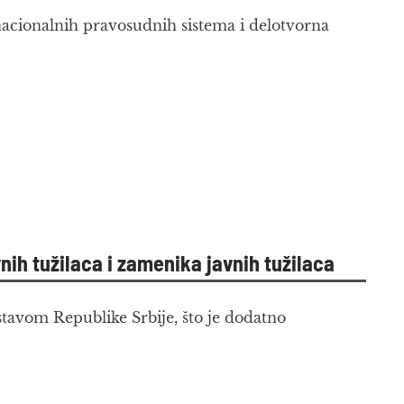
t nacionalnih pravosudnih sistema i delotvorna
nih tužilaca i zamenika javnih tužilaca
stavom Republike Srbije, što je dodatno