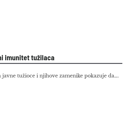
i imunitet tužilaca
javne tužioce i njihove zamenike pokazuje da….