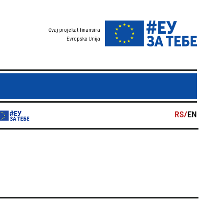
Ovaj projekat finansira
Evropska Unija
RS/
EN