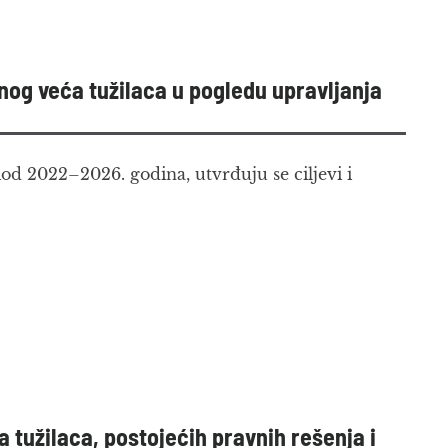
vnog veća tužilaca u pogledu upravljanja
od 2022–2026. godina, utvrđuju se ciljevi i
 tužilaca, postojećih pravnih rešenja i