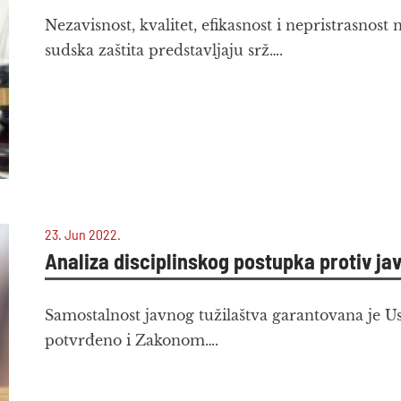
Nezavisnost, kvalitet, efikasnost i nepristrasnos
sudska zaštita predstavljaju srž….
23. Jun 2022.
Analiza disciplinskog postupka protiv jav
Samostalnost javnog tužilaštva garantovana je U
potvrđeno i Zakonom….