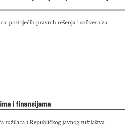
a, postojećih pravnih rešenja i softvera za
ima i finansijama
a tužilaca i Republičkog javnog tužilaštva