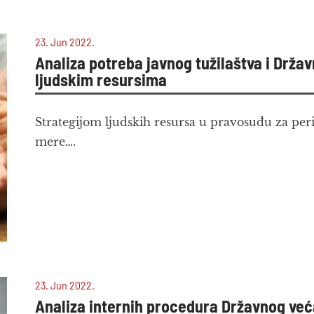
23. Jun 2022.
Analiza potreba javnog tužilaštva i Drža
ljudskim resursima
Strategijom ljudskih resursa u pravosuđu za peri
mere….
23. Jun 2022.
Analiza internih procedura Državnog veća