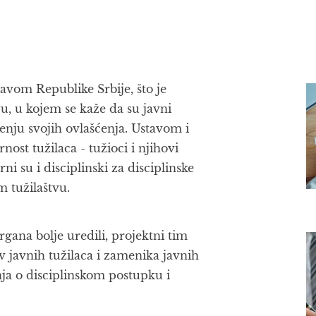
avom Republike Srbije, što je
, u kojem se kaže da su javni
šenju svojih ovlašćenja. Ustavom i
t tužilaca - tužioci i njihovi
 su i disciplinski za disciplinske
 tužilaštvu.
organa bolje uredili, projektni tim
v javnih tužilaca i zamenika javnih
nja o disciplinskom postupku i