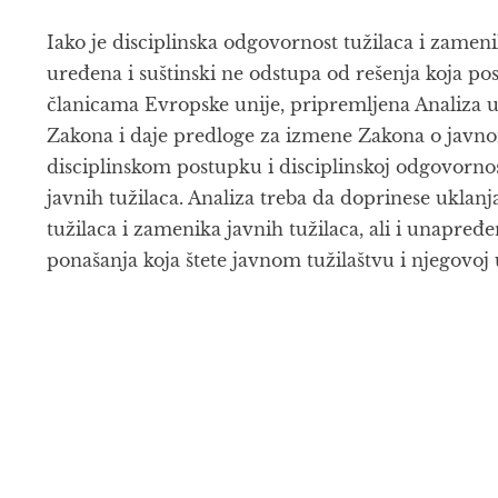
Iako je disciplinska odgovornost tužilaca i zamen
uređena i suštinski ne odstupa od rešenja koja p
članicama Evropske unije, pripremljena Analiza
Zakona i daje predloge za izmene Zakona o javnom
disciplinskom postupku i disciplinskoj odgovornos
javnih tužilaca. Analiza treba da doprinese uklan
tužilaca i zamenika javnih tužilaca, ali i unapređ
ponašanja koja štete javnom tužilaštvu i njegovoj