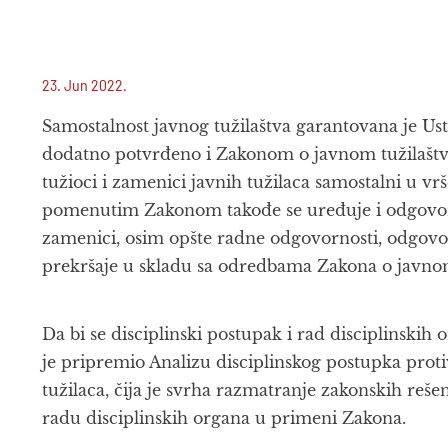
23. Jun 2022.
Samostalnost javnog tužilaštva garantovana je Ust
dodatno potvrđeno i Zakonom o javnom tužilaštvu
tužioci i zamenici javnih tužilaca samostalni u vr
pomenutim Zakonom takođe se uređuje i odgovornos
zamenici, osim opšte radne odgovornosti, odgovorni
prekršaje u skladu sa odredbama Zakona o javnom
Da bi se disciplinski postupak i rad disciplinskih 
je pripremio Analizu disciplinskog postupka proti
tužilaca, čija je svrha razmatranje zakonskih reše
radu disciplinskih organa u primeni Zakona.