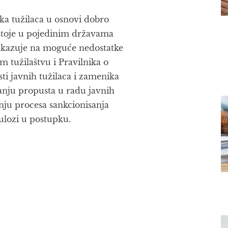
ika tužilaca u osnovi dobro
ostoje u pojedinim državama
 ukazuje na moguće nedostatke
 tužilaštvu i Pravilnika o
ti javnih tužilaca i zamenika
janju propusta u radu javnih
enju procesa sankcionisanja
 ulozi u postupku.