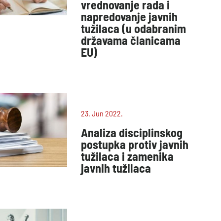
vrednovanje rada i
napredovanje javnih
tužilaca (u odabranim
državama članicama
EU)
23. Jun 2022.
Analiza disciplinskog
postupka protiv javnih
tužilaca i zamenika
javnih tužilaca