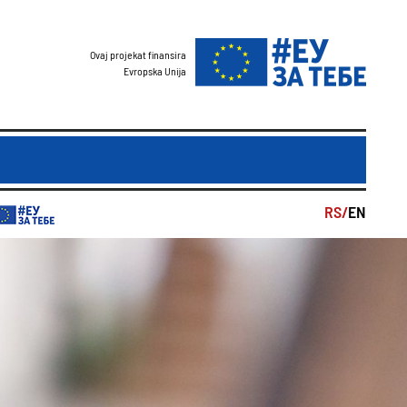
Ovaj projekat finansira
Evropska Unija
RS/
EN